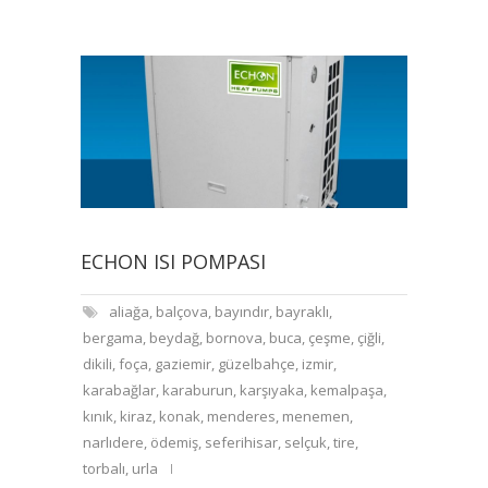
ECHON ISI POMPASI
aliağa
,
balçova
,
bayındır
,
bayraklı
,
bergama
,
beydağ
,
bornova
,
buca
,
çeşme
,
çiğli
,
dikili
,
foça
,
gaziemir
,
güzelbahçe
,
izmir
,
karabağlar
,
karaburun
,
karşıyaka
,
kemalpaşa
,
kınık
,
kiraz
,
konak
,
menderes
,
menemen
,
narlıdere
,
ödemiş
,
seferihisar
,
selçuk
,
tire
,
torbalı
,
urla