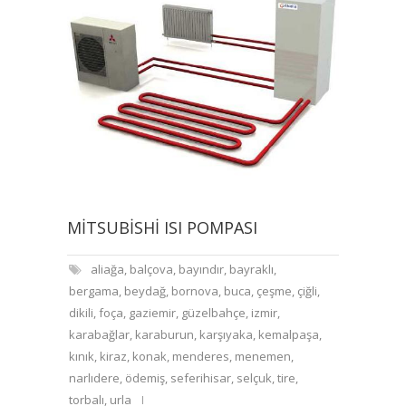
MITSUBISHI ISI POMPASI
aliağa
,
balçova
,
bayındır
,
bayraklı
,
bergama
,
beydağ
,
bornova
,
buca
,
çeşme
,
çiğli
,
dikili
,
foça
,
gaziemir
,
güzelbahçe
,
izmir
,
karabağlar
,
karaburun
,
karşıyaka
,
kemalpaşa
,
kınık
,
kiraz
,
konak
,
menderes
,
menemen
,
narlıdere
,
ödemiş
,
seferihisar
,
selçuk
,
tire
,
torbalı
,
urla