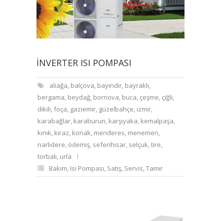
İNVERTER ISI POMPASI
aliağa
,
balçova
,
bayındır
,
bayraklı
,
bergama
,
beydağ
,
bornova
,
buca
,
çeşme
,
çiğli
,
dikili
,
foça
,
gaziemir
,
güzelbahçe
,
izmir
,
karabağlar
,
karaburun
,
karşıyaka
,
kemalpaşa
,
kınık
,
kiraz
,
konak
,
menderes
,
menemen
,
narlıdere
,
ödemiş
,
seferihisar
,
selçuk
,
tire
,
torbalı
,
urla
Bakım
,
Isı Pompası
,
Satış
,
Servis
,
Tamir