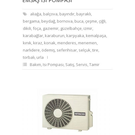
EMSAŞ ISI POMPASI
aliağa
,
balçova
,
bayındır
,
bayraklı
,
bergama
,
beydağ
,
bornova
,
buca
,
çeşme
,
çiğli
,
dikili
,
foça
,
gaziemir
,
güzelbahçe
,
izmir
,
karabağlar
,
karaburun
,
karşıyaka
,
kemalpaşa
,
kınık
,
kiraz
,
konak
,
menderes
,
menemen
,
narlıdere
,
ödemiş
,
seferihisar
,
selçuk
,
tire
,
torbalı
,
urla
Bakım
,
Isı Pompası
,
Satış
,
Servis
,
Tamir