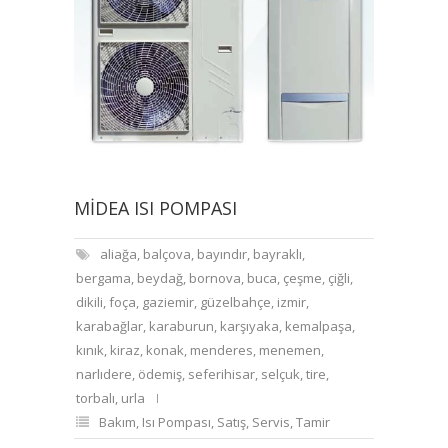
MIDEA ISI POMPASI
aliağa
,
balçova
,
bayındır
,
bayraklı
,
bergama
,
beydağ
,
bornova
,
buca
,
çeşme
,
çiğli
,
dikili
,
foça
,
gaziemir
,
güzelbahçe
,
izmir
,
karabağlar
,
karaburun
,
karşıyaka
,
kemalpaşa
,
kınık
,
kiraz
,
konak
,
menderes
,
menemen
,
narlıdere
,
ödemiş
,
seferihisar
,
selçuk
,
tire
,
torbalı
,
urla
Bakım
,
Isı Pompası
,
Satış
,
Servis
,
Tamir