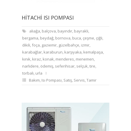
HITACHI ISI POMPASI
aliağa
,
balçova
,
bayındır
,
bayraklı
,
bergama
,
beydağ
,
bornova
,
buca
,
çeşme
,
çiğli
,
dikili
,
foça
,
gaziemir
,
güzelbahçe
,
izmir
,
karabağlar
,
karaburun
,
karşıyaka
,
kemalpaşa
,
kınık
,
kiraz
,
konak
,
menderes
,
menemen
,
narlıdere
,
ödemiş
,
seferihisar
,
selçuk
,
tire
,
torbalı
,
urla
Bakım
,
Isı Pompası
,
Satış
,
Servis
,
Tamir