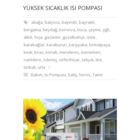
YÜKSEK SICAKLIK ISI POMPASI
aliağa
,
balçova
,
bayındır
,
bayraklı
,
bergama
,
beydağ
,
bornova
,
buca
,
çeşme
,
çiğli
,
dikili
,
foça
,
gaziemir
,
güzelbahçe
,
izmir
,
karabağlar
,
karaburun
,
karşıyaka
,
kemalpaşa
,
kınık
,
kiraz
,
konak
,
menderes
,
menemen
,
narlıdere
,
ödemiş
,
seferihisar
,
selçuk
,
tire
,
torbalı
,
urla
Bakım
,
Isı Pompası
,
Satış
,
Servis
,
Tamir