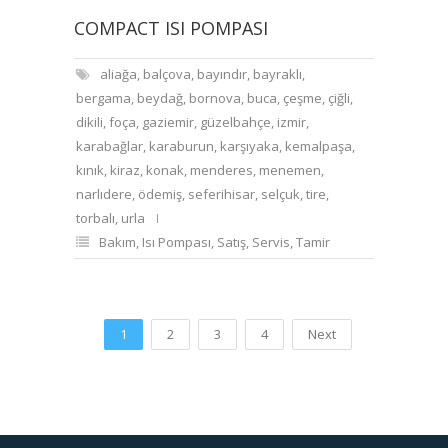
COMPACT ISI POMPASI
aliağa
,
balçova
,
bayındır
,
bayraklı
,
bergama
,
beydağ
,
bornova
,
buca
,
çeşme
,
çiğli
,
dikili
,
foça
,
gaziemir
,
güzelbahçe
,
izmir
,
karabağlar
,
karaburun
,
karşıyaka
,
kemalpaşa
,
kınık
,
kiraz
,
konak
,
menderes
,
menemen
,
narlıdere
,
ödemiş
,
seferihisar
,
selçuk
,
tire
,
torbalı
,
urla
Bakım
,
Isı Pompası
,
Satış
,
Servis
,
Tamir
1
2
3
4
Next