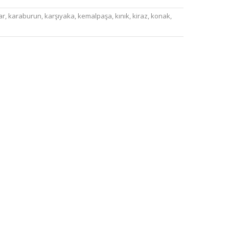
ar
,
karaburun
,
karşıyaka
,
kemalpaşa
,
kınık
,
kiraz
,
konak
,