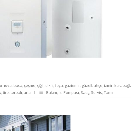
ornova
,
buca
,
çeşme
,
çiğli
,
dikili
,
foça
,
gaziemir
,
güzelbahçe
,
izmir
,
karabağl
k
,
tire
,
torbalı
,
urla
Bakım
,
Isı Pompası
,
Satış
,
Servis
,
Tamir