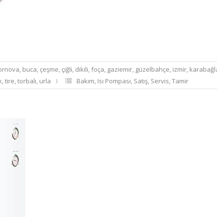
ornova
,
buca
,
çeşme
,
çiğli
,
dikili
,
foça
,
gaziemir
,
güzelbahçe
,
izmir
,
karabağl
k
,
tire
,
torbalı
,
urla
Bakım
,
Isı Pompası
,
Satış
,
Servis
,
Tamir