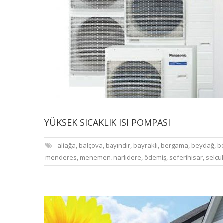
YÜKSEK SICAKLIK ISI POMPASI
aliağa
,
balçova
,
bayındır
,
bayraklı
,
bergama
,
beydağ
,
b
menderes
,
menemen
,
narlıdere
,
ödemiş
,
seferihisar
,
selçu