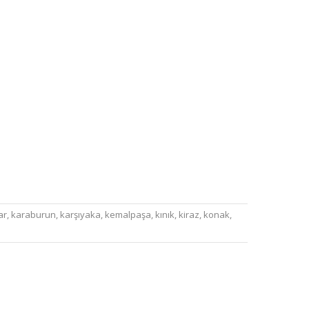
ar
,
karaburun
,
karşıyaka
,
kemalpaşa
,
kınık
,
kiraz
,
konak
,