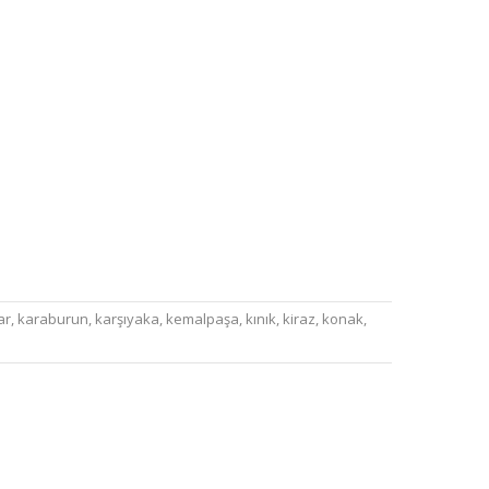
ar
,
karaburun
,
karşıyaka
,
kemalpaşa
,
kınık
,
kiraz
,
konak
,