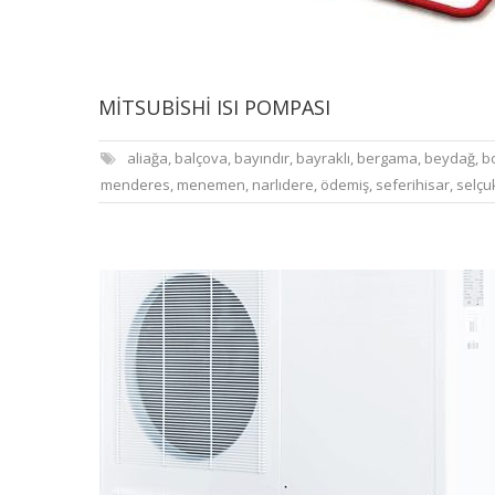
MITSUBISHI ISI POMPASI
aliağa
,
balçova
,
bayındır
,
bayraklı
,
bergama
,
beydağ
,
b
menderes
,
menemen
,
narlıdere
,
ödemiş
,
seferihisar
,
selçu