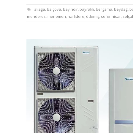
aliağa
,
balçova
,
bayındır
,
bayraklı
,
bergama
,
beydağ
,
b
menderes
,
menemen
,
narlıdere
,
ödemiş
,
seferihisar
,
selçu