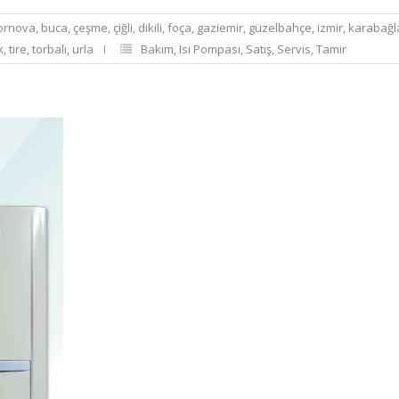
ornova
,
buca
,
çeşme
,
çiğli
,
dikili
,
foça
,
gaziemir
,
güzelbahçe
,
izmir
,
karabağl
k
,
tire
,
torbalı
,
urla
Bakım
,
Isı Pompası
,
Satış
,
Servis
,
Tamir