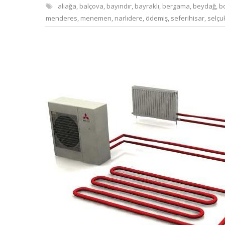
aliağa
,
balçova
,
bayındır
,
bayraklı
,
bergama
,
beydağ
,
b
menderes
,
menemen
,
narlıdere
,
ödemiş
,
seferihisar
,
selçu