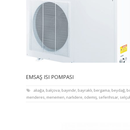
EMSAŞ ISI POMPASI
aliağa
,
balçova
,
bayındır
,
bayraklı
,
bergama
,
beydağ
,
b
menderes
,
menemen
,
narlıdere
,
ödemiş
,
seferihisar
,
selçu