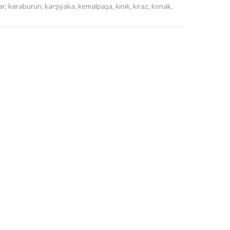
ar
,
karaburun
,
karşıyaka
,
kemalpaşa
,
kınık
,
kiraz
,
konak
,