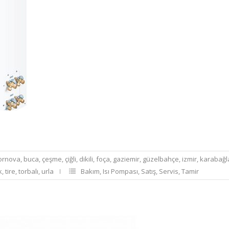
ornova
,
buca
,
çeşme
,
çiğli
,
dikili
,
foça
,
gaziemir
,
güzelbahçe
,
izmir
,
karabağl
k
,
tire
,
torbalı
,
urla
Bakım
,
Isı Pompası
,
Satış
,
Servis
,
Tamir