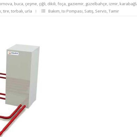
ornova
,
buca
,
çeşme
,
çiğli
,
dikili
,
foça
,
gaziemir
,
güzelbahçe
,
izmir
,
karabağl
k
,
tire
,
torbalı
,
urla
Bakım
,
Isı Pompası
,
Satış
,
Servis
,
Tamir