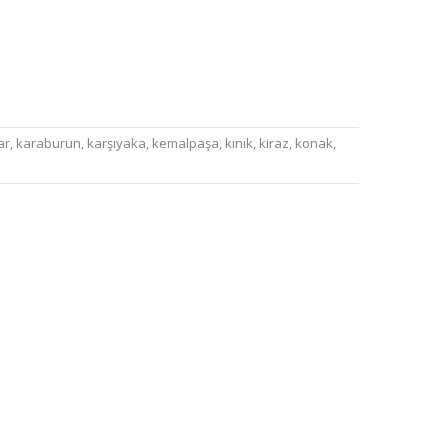
ar
,
karaburun
,
karşıyaka
,
kemalpaşa
,
kınık
,
kiraz
,
konak
,