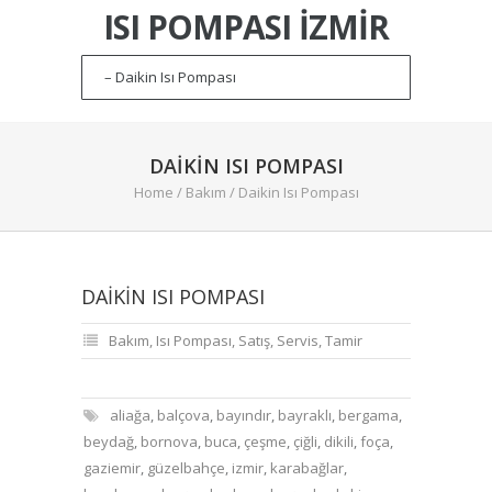
ISI POMPASI İZMIR
DAIKIN ISI POMPASI
Home
/
Bakım
/
Daikin Isı Pompası
DAIKIN ISI POMPASI
Bakım
,
Isı Pompası
,
Satış
,
Servis
,
Tamir
aliağa
,
balçova
,
bayındır
,
bayraklı
,
bergama
,
beydağ
,
bornova
,
buca
,
çeşme
,
çiğli
,
dikili
,
foça
,
gaziemir
,
güzelbahçe
,
izmir
,
karabağlar
,