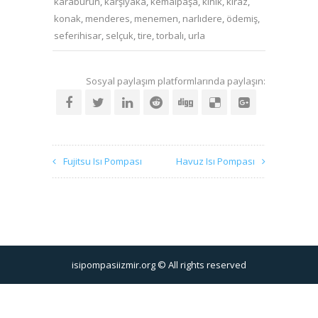
karaburun
,
karşıyaka
,
kemalpaşa
,
kınık
,
kiraz
,
konak
,
menderes
,
menemen
,
narlıdere
,
ödemiş
,
seferihisar
,
selçuk
,
tire
,
torbalı
,
urla
Sosyal paylaşım platformlarında paylaşın:
Fujitsu Isı Pompası
Havuz Isı Pompası
isipompasiizmir.org © All rights reserved