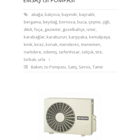
EMSAŞ ISI POMPASI
aliağa
,
balçova
,
bayındır
,
bayraklı
,
bergama
,
beydağ
,
bornova
,
buca
,
çeşme
,
çiğli
,
dikili
,
foça
,
gaziemir
,
güzelbahçe
,
izmir
,
karabağlar
,
karaburun
,
karşıyaka
,
kemalpaşa
,
kınık
,
kiraz
,
konak
,
menderes
,
menemen
,
narlıdere
,
ödemiş
,
seferihisar
,
selçuk
,
tire
,
torbalı
,
urla
Bakım
,
Isı Pompası
,
Satış
,
Servis
,
Tamir