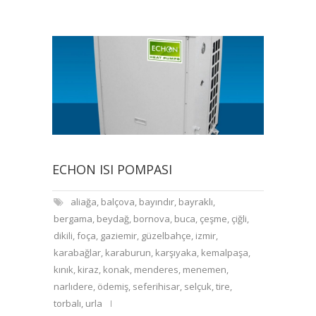
ECHON ISI POMPASI
aliağa
,
balçova
,
bayındır
,
bayraklı
,
bergama
,
beydağ
,
bornova
,
buca
,
çeşme
,
çiğli
,
dikili
,
foça
,
gaziemir
,
güzelbahçe
,
izmir
,
karabağlar
,
karaburun
,
karşıyaka
,
kemalpaşa
,
kınık
,
kiraz
,
konak
,
menderes
,
menemen
,
narlıdere
,
ödemiş
,
seferihisar
,
selçuk
,
tire
,
torbalı
,
urla