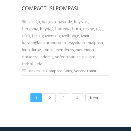
COMPACT ISI POMPASI
aliağa
,
balçova
,
bayındır
,
bayraklı
,
bergama
,
beydağ
,
bornova
,
buca
,
çeşme
,
çiğli
,
dikili
,
foça
,
gaziemir
,
güzelbahçe
,
izmir
,
karabağlar
,
karaburun
,
karşıyaka
,
kemalpaşa
,
kınık
,
kiraz
,
konak
,
menderes
,
menemen
,
narlıdere
,
ödemiş
,
seferihisar
,
selçuk
,
tire
,
torbalı
,
urla
Bakım
,
Isı Pompası
,
Satış
,
Servis
,
Tamir
1
2
3
4
Next