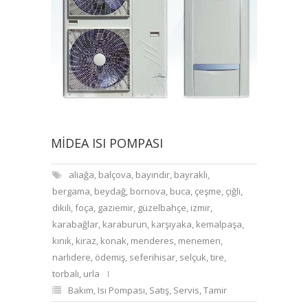
MIDEA ISI POMPASI
aliağa
,
balçova
,
bayındır
,
bayraklı
,
bergama
,
beydağ
,
bornova
,
buca
,
çeşme
,
çiğli
,
dikili
,
foça
,
gaziemir
,
güzelbahçe
,
izmir
,
karabağlar
,
karaburun
,
karşıyaka
,
kemalpaşa
,
kınık
,
kiraz
,
konak
,
menderes
,
menemen
,
narlıdere
,
ödemiş
,
seferihisar
,
selçuk
,
tire
,
torbalı
,
urla
Bakım
,
Isı Pompası
,
Satış
,
Servis
,
Tamir