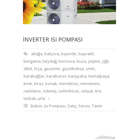
İNVERTER ISI POMPASI
aliağa
,
balçova
,
bayındır
,
bayraklı
,
bergama
,
beydağ
,
bornova
,
buca
,
çeşme
,
çiğli
,
dikili
,
foça
,
gaziemir
,
güzelbahçe
,
izmir
,
karabağlar
,
karaburun
,
karşıyaka
,
kemalpaşa
,
kınık
,
kiraz
,
konak
,
menderes
,
menemen
,
narlıdere
,
ödemiş
,
seferihisar
,
selçuk
,
tire
,
torbalı
,
urla
Bakım
,
Isı Pompası
,
Satış
,
Servis
,
Tamir