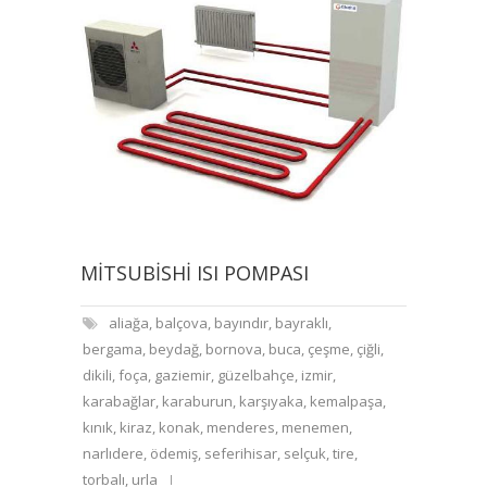
MITSUBISHI ISI POMPASI
aliağa
,
balçova
,
bayındır
,
bayraklı
,
bergama
,
beydağ
,
bornova
,
buca
,
çeşme
,
çiğli
,
dikili
,
foça
,
gaziemir
,
güzelbahçe
,
izmir
,
karabağlar
,
karaburun
,
karşıyaka
,
kemalpaşa
,
kınık
,
kiraz
,
konak
,
menderes
,
menemen
,
narlıdere
,
ödemiş
,
seferihisar
,
selçuk
,
tire
,
torbalı
,
urla