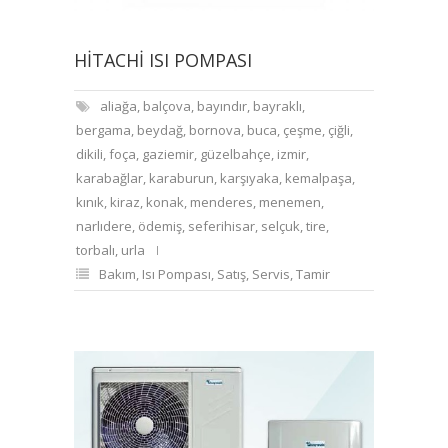
HITACHI ISI POMPASI
aliağa
,
balçova
,
bayındır
,
bayraklı
,
bergama
,
beydağ
,
bornova
,
buca
,
çeşme
,
çiğli
,
dikili
,
foça
,
gaziemir
,
güzelbahçe
,
izmir
,
karabağlar
,
karaburun
,
karşıyaka
,
kemalpaşa
,
kınık
,
kiraz
,
konak
,
menderes
,
menemen
,
narlıdere
,
ödemiş
,
seferihisar
,
selçuk
,
tire
,
torbalı
,
urla
Bakım
,
Isı Pompası
,
Satış
,
Servis
,
Tamir