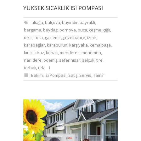
YÜKSEK SICAKLIK ISI POMPASI
aliağa
,
balçova
,
bayındır
,
bayraklı
,
bergama
,
beydağ
,
bornova
,
buca
,
çeşme
,
çiğli
,
dikili
,
foça
,
gaziemir
,
güzelbahçe
,
izmir
,
karabağlar
,
karaburun
,
karşıyaka
,
kemalpaşa
,
kınık
,
kiraz
,
konak
,
menderes
,
menemen
,
narlıdere
,
ödemiş
,
seferihisar
,
selçuk
,
tire
,
torbalı
,
urla
Bakım
,
Isı Pompası
,
Satış
,
Servis
,
Tamir