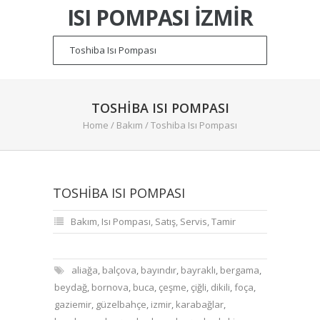
ISI POMPASI İZMIR
TOSHIBA ISI POMPASI
Home
/
Bakım
/
Toshiba Isı Pompası
TOSHIBA ISI POMPASI
Bakım
,
Isı Pompası
,
Satış
,
Servis
,
Tamir
aliağa
,
balçova
,
bayındır
,
bayraklı
,
bergama
,
beydağ
,
bornova
,
buca
,
çeşme
,
çiğli
,
dikili
,
foça
,
gaziemir
,
güzelbahçe
,
izmir
,
karabağlar
,