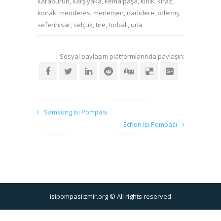
karaburun
,
karşıyaka
,
kemalpaşa
,
kınık
,
kiraz
,
konak
,
menderes
,
menemen
,
narlıdere
,
ödemiş
,
seferihisar
,
selçuk
,
tire
,
torbalı
,
urla
Sosyal paylaşım platformlarında paylaşın:
Samsung Isı Pompası
Echon Isı Pompası
isipompasiizmir.org © All rights reserved