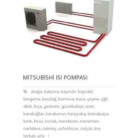
MITSUBISHI ISI POMPASI
aliağa
,
balçova
,
bayındır
,
bayraklı
,
bergama
,
beydağ
,
bornova
,
buca
,
çeşme
,
çiğli
,
dikili
,
foça
,
gaziemir
,
güzelbahçe
,
izmir
,
karabağlar
,
karaburun
,
karşıyaka
,
kemalpaşa
,
kınık
,
kiraz
,
konak
,
menderes
,
menemen
,
narlıdere
,
ödemiş
,
seferihisar
,
selçuk
,
tire
,
torbalı
,
urla