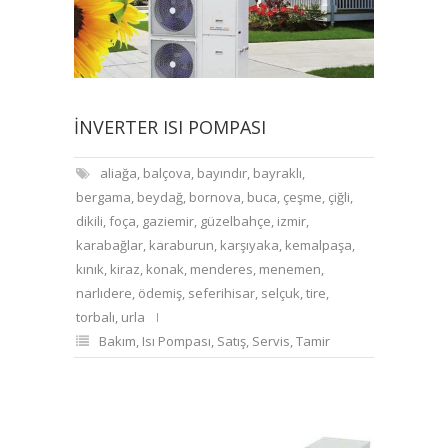
İNVERTER ISI POMPASI
aliağa
,
balçova
,
bayındır
,
bayraklı
,
bergama
,
beydağ
,
bornova
,
buca
,
çeşme
,
çiğli
,
dikili
,
foça
,
gaziemir
,
güzelbahçe
,
izmir
,
karabağlar
,
karaburun
,
karşıyaka
,
kemalpaşa
,
kınık
,
kiraz
,
konak
,
menderes
,
menemen
,
narlıdere
,
ödemiş
,
seferihisar
,
selçuk
,
tire
,
torbalı
,
urla
Bakım
,
Isı Pompası
,
Satış
,
Servis
,
Tamir