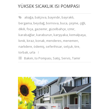
YÜKSEK SICAKLIK ISI POMPASI
aliağa
,
balçova
,
bayındır
,
bayraklı
,
bergama
,
beydağ
,
bornova
,
buca
,
çeşme
,
çiğli
,
dikili
,
foça
,
gaziemir
,
güzelbahçe
,
izmir
,
karabağlar
,
karaburun
,
karşıyaka
,
kemalpaşa
,
kınık
,
kiraz
,
konak
,
menderes
,
menemen
,
narlıdere
,
ödemiş
,
seferihisar
,
selçuk
,
tire
,
torbalı
,
urla
Bakım
,
Isı Pompası
,
Satış
,
Servis
,
Tamir