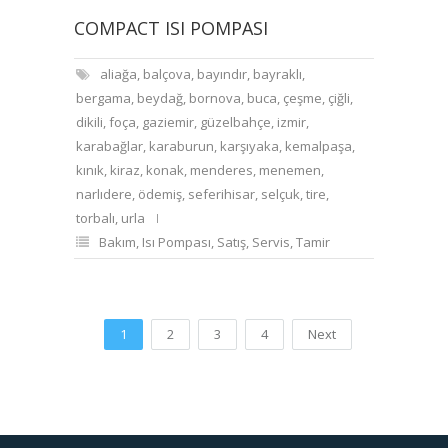
COMPACT ISI POMPASI
aliağa
,
balçova
,
bayındır
,
bayraklı
,
bergama
,
beydağ
,
bornova
,
buca
,
çeşme
,
çiğli
,
dikili
,
foça
,
gaziemir
,
güzelbahçe
,
izmir
,
karabağlar
,
karaburun
,
karşıyaka
,
kemalpaşa
,
kınık
,
kiraz
,
konak
,
menderes
,
menemen
,
narlıdere
,
ödemiş
,
seferihisar
,
selçuk
,
tire
,
torbalı
,
urla
Bakım
,
Isı Pompası
,
Satış
,
Servis
,
Tamir
1
2
3
4
Next