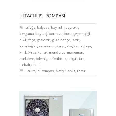
HITACHI ISI POMPASI
aliağa
,
balçova
,
bayındır
,
bayraklı
,
bergama
,
beydağ
,
bornova
,
buca
,
çeşme
,
çiğli
,
dikili
,
foça
,
gaziemir
,
güzelbahçe
,
izmir
,
karabağlar
,
karaburun
,
karşıyaka
,
kemalpaşa
,
kınık
,
kiraz
,
konak
,
menderes
,
menemen
,
narlıdere
,
ödemiş
,
seferihisar
,
selçuk
,
tire
,
torbalı
,
urla
Bakım
,
Isı Pompası
,
Satış
,
Servis
,
Tamir