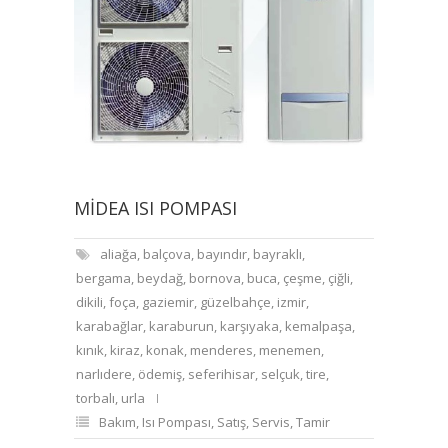
MIDEA ISI POMPASI
aliağa
,
balçova
,
bayındır
,
bayraklı
,
bergama
,
beydağ
,
bornova
,
buca
,
çeşme
,
çiğli
,
dikili
,
foça
,
gaziemir
,
güzelbahçe
,
izmir
,
karabağlar
,
karaburun
,
karşıyaka
,
kemalpaşa
,
kınık
,
kiraz
,
konak
,
menderes
,
menemen
,
narlıdere
,
ödemiş
,
seferihisar
,
selçuk
,
tire
,
torbalı
,
urla
Bakım
,
Isı Pompası
,
Satış
,
Servis
,
Tamir