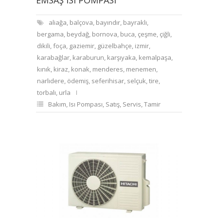
EMSAŞ ISI POMPASI
aliağa
,
balçova
,
bayındır
,
bayraklı
,
bergama
,
beydağ
,
bornova
,
buca
,
çeşme
,
çiğli
,
dikili
,
foça
,
gaziemir
,
güzelbahçe
,
izmir
,
karabağlar
,
karaburun
,
karşıyaka
,
kemalpaşa
,
kınık
,
kiraz
,
konak
,
menderes
,
menemen
,
narlıdere
,
ödemiş
,
seferihisar
,
selçuk
,
tire
,
torbalı
,
urla
Bakım
,
Isı Pompası
,
Satış
,
Servis
,
Tamir