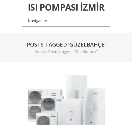
ISI POMPASI İZMIR
POSTS TAGGED ‘GÜZELBAHÇE’
Home
/
Posts tagged "Güzelbahçe"