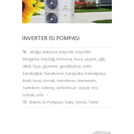
İNVERTER ISI POMPASI
aliağa
,
balçova
,
bayındır
,
bayraklı
,
bergama
,
beydağ
,
bornova
,
buca
,
çeşme
,
çiğli
,
dikili
,
foça
,
gaziemir
,
güzelbahçe
,
izmir
,
karabağlar
,
karaburun
,
karşıyaka
,
kemalpaşa
,
kınık
,
kiraz
,
konak
,
menderes
,
menemen
,
narlıdere
,
ödemiş
,
seferihisar
,
selçuk
,
tire
,
torbalı
,
urla
Bakım
,
Isı Pompası
,
Satış
,
Servis
,
Tamir