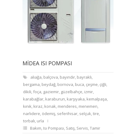
MIDEA ISI POMPASI
aliağa
,
balçova
,
bayındır
,
bayraklı
,
bergama
,
beydağ
,
bornova
,
buca
,
çeşme
,
çiğli
,
dikili
,
foça
,
gaziemir
,
güzelbahçe
,
izmir
,
karabağlar
,
karaburun
,
karşıyaka
,
kemalpaşa
,
kınık
,
kiraz
,
konak
,
menderes
,
menemen
,
narlıdere
,
ödemiş
,
seferihisar
,
selçuk
,
tire
,
torbalı
,
urla
Bakım
,
Isı Pompası
,
Satış
,
Servis
,
Tamir