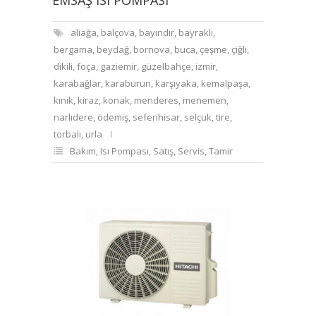
EMSAŞ ISI POMPASI
aliağa
,
balçova
,
bayındır
,
bayraklı
,
bergama
,
beydağ
,
bornova
,
buca
,
çeşme
,
çiğli
,
dikili
,
foça
,
gaziemir
,
güzelbahçe
,
izmir
,
karabağlar
,
karaburun
,
karşıyaka
,
kemalpaşa
,
kınık
,
kiraz
,
konak
,
menderes
,
menemen
,
narlıdere
,
ödemiş
,
seferihisar
,
selçuk
,
tire
,
torbalı
,
urla
Bakım
,
Isı Pompası
,
Satış
,
Servis
,
Tamir