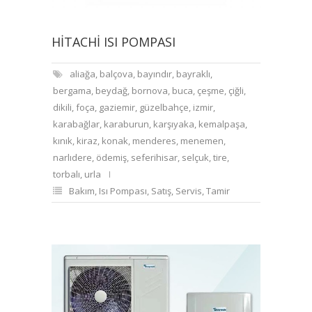
HITACHI ISI POMPASI
aliağa
,
balçova
,
bayındır
,
bayraklı
,
bergama
,
beydağ
,
bornova
,
buca
,
çeşme
,
çiğli
,
dikili
,
foça
,
gaziemir
,
güzelbahçe
,
izmir
,
karabağlar
,
karaburun
,
karşıyaka
,
kemalpaşa
,
kınık
,
kiraz
,
konak
,
menderes
,
menemen
,
narlıdere
,
ödemiş
,
seferihisar
,
selçuk
,
tire
,
torbalı
,
urla
Bakım
,
Isı Pompası
,
Satış
,
Servis
,
Tamir