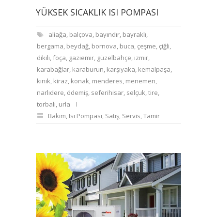
YÜKSEK SICAKLIK ISI POMPASI
aliağa
,
balçova
,
bayındır
,
bayraklı
,
bergama
,
beydağ
,
bornova
,
buca
,
çeşme
,
çiğli
,
dikili
,
foça
,
gaziemir
,
güzelbahçe
,
izmir
,
karabağlar
,
karaburun
,
karşıyaka
,
kemalpaşa
,
kınık
,
kiraz
,
konak
,
menderes
,
menemen
,
narlıdere
,
ödemiş
,
seferihisar
,
selçuk
,
tire
,
torbalı
,
urla
Bakım
,
Isı Pompası
,
Satış
,
Servis
,
Tamir