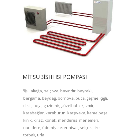
MITSUBISHI ISI POMPASI
aliağa
,
balçova
,
bayındır
,
bayraklı
,
bergama
,
beydağ
,
bornova
,
buca
,
çeşme
,
çiğli
,
dikili
,
foça
,
gaziemir
,
güzelbahçe
,
izmir
,
karabağlar
,
karaburun
,
karşıyaka
,
kemalpaşa
,
kınık
,
kiraz
,
konak
,
menderes
,
menemen
,
narlıdere
,
ödemiş
,
seferihisar
,
selçuk
,
tire
,
torbalı
,
urla