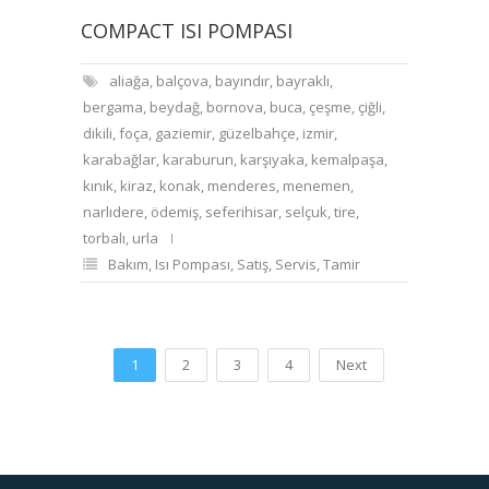
COMPACT ISI POMPASI
aliağa
,
balçova
,
bayındır
,
bayraklı
,
bergama
,
beydağ
,
bornova
,
buca
,
çeşme
,
çiğli
,
dikili
,
foça
,
gaziemir
,
güzelbahçe
,
izmir
,
karabağlar
,
karaburun
,
karşıyaka
,
kemalpaşa
,
kınık
,
kiraz
,
konak
,
menderes
,
menemen
,
narlıdere
,
ödemiş
,
seferihisar
,
selçuk
,
tire
,
torbalı
,
urla
Bakım
,
Isı Pompası
,
Satış
,
Servis
,
Tamir
1
2
3
4
Next