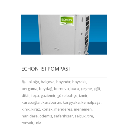
ECHON ISI POMPASI
aliağa
,
balçova
,
bayındır
,
bayraklı
,
bergama
,
beydağ
,
bornova
,
buca
,
çeşme
,
çiğli
,
dikili
,
foça
,
gaziemir
,
güzelbahçe
,
izmir
,
karabağlar
,
karaburun
,
karşıyaka
,
kemalpaşa
,
kınık
,
kiraz
,
konak
,
menderes
,
menemen
,
narlıdere
,
ödemiş
,
seferihisar
,
selçuk
,
tire
,
torbalı
,
urla