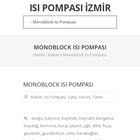
ISI POMPASI İZMIR
MONOBLOCK ISI POMPASI
Home
/
Bakım
/
Monoblock Isı Pompası
MONOBLOCK ISI POMPASI
Bakım
,
Isı Pompası
,
Satış
,
Servis
,
Tamir
aliağa
,
balçova
,
bayındır
,
bayraklı
,
bergama
,
beydağ
,
bornova
,
buca
,
çeşme
,
çiğli
,
dikili
,
foça
,
gaziemir
,
güzelbahçe
,
izmir
,
karabağlar
,