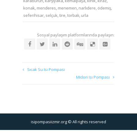
karaburun
,
karşıyaka
,
kemalpaşa
,
kınık
,
kiraz
,
konak
,
menderes
,
menemen
,
narlıdere
,
ödemiş
,
seferihisar
,
selçuk
,
tire
,
torbalı
,
urla
Sosyal paylaşım platformlarında paylaşın:
Sıcak Su Isı Pompası
Midori Isı Pompası
isipompasiizmir.org © All rights reserved