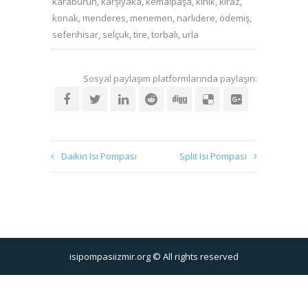
karaburun
,
karşıyaka
,
kemalpaşa
,
kınık
,
kiraz
,
konak
,
menderes
,
menemen
,
narlıdere
,
ödemiş
,
seferihisar
,
selçuk
,
tire
,
torbalı
,
urla
Sosyal paylaşım platformlarında paylaşın:
Daikin Isı Pompası
Split Isı Pompası
isipompasiizmir.org © All rights reserved