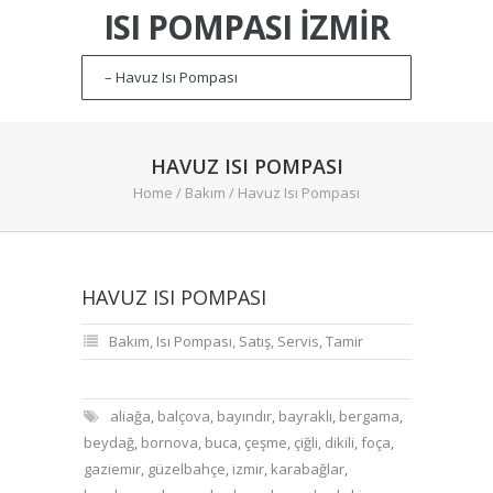
ISI POMPASI İZMIR
HAVUZ ISI POMPASI
Home
/
Bakım
/
Havuz Isı Pompası
HAVUZ ISI POMPASI
Bakım
,
Isı Pompası
,
Satış
,
Servis
,
Tamir
aliağa
,
balçova
,
bayındır
,
bayraklı
,
bergama
,
beydağ
,
bornova
,
buca
,
çeşme
,
çiğli
,
dikili
,
foça
,
gaziemir
,
güzelbahçe
,
izmir
,
karabağlar
,